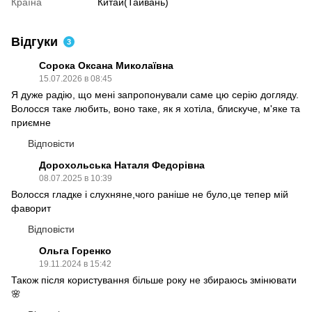
Країна
Китай(Тайвань)
Відгуки
3
Сорока Оксана Миколаївна
15.07.2026 в 08:45
Я дуже радію, що мені запропонували саме цю серію догляду.
Волосся таке любить, воно таке, як я хотіла, блискуче, м'яке та
приємне
Відповісти
Дорохольська Наталя Федорівна
08.07.2025 в 10:39
Волосся гладке і слухняне,чого раніше не було,це тепер мій
фаворит
Відповісти
Ольга Горенко
19.11.2024 в 15:42
Також після користування більше року не збираюсь змінювати
🌸