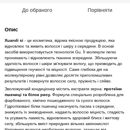
До обраного
Порівняти
Опис
Xuandi si
- це косметика, відома якісною продукцією, яка
відновлює та живить волосся і шкіру з середини. В основі
засобів використовується технологія Gu. Її молекули легко
проникають і відновлюють тканини зсередини. Збільшуючи
здатність волосся і шкіри зв'язувати вологу, що призводить до
підвищення гнучкості та міцності. Саме глибока дія на
молекулярному рівні дозволяє досягти приголомшливих
результатів і повернути волоссю силу, пружність і сяйво.
Зволожуючий кондиціонер містить екстракти зерна:
протеїни
пшениці та білок рису.
Формула спеціально розроблена для
фарбованого, хімічно пошкодженого та сухого волосся.
Гідролізовані білки пшениці насичують пасма з середини,
знижують їх зневоднення, надають волоссю міцність, гладкість
та усувають ламкість, відновлюють здоровий блиск і життєву
силу, збільшують вміст природних вільних амінокислот.
Наповнює волосся необхідною вологою, захищає від