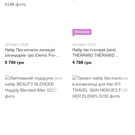
Новинка
Артикул: 0186
Артикул: 0193
Набір Про-колаген колекція
Набір бестселерів (міні)
легендарне тріо Elemis Pro-
THERAMID THERAMID
Collagen Celebration Trio
DISCOVERY KIT 5*10ml
5 700 грн
4 788 грн
Collection