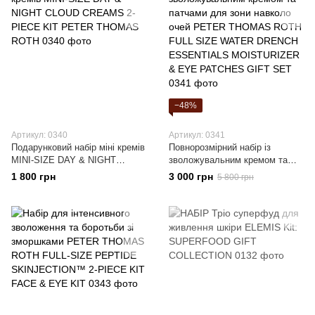
−48%
Артикул: 0340
Артикул: 0341
Подарунковий набір міні кремів
Повнорозмірний набір із
MINI-SIZE DAY & NIGHT
зволожувальним кремом та
CLOUD CREAMS 2-PIECE KIT
патчами для зони навколо
1 800 грн
3 000 грн
5 800 грн
PETER THOMAS ROTH
очей PETER THOMAS ROTH
FULL SIZE WATER DRENCH
ESSENTIALS MOISTURIZER &
EYE PATCHES GIFT SET