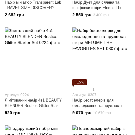
Набір мініатюр Transparent Lab
Набір Дует для сяяння та
TRAVEL-SIZE DISCOVERY
шліфовки шкіри Elemis The
SET 60х15х15х10х15 мл
Skin Brilliance Trio Dynamic
2 682 грн
2 550 грн
3 400 грн
Resurfacing Skin Smoothing
Routine
−15%
1
Артикул: 0224
Артикул: 0307
Лімітований набір 4в1 BEAUTY
Набір бестселерів для
BLENDER Besties Glitter Starter
омолодження та пружності
Set
шкіри MELUME THE
920 грн
9 070 грн
10 670 грн
FAVORITES SET