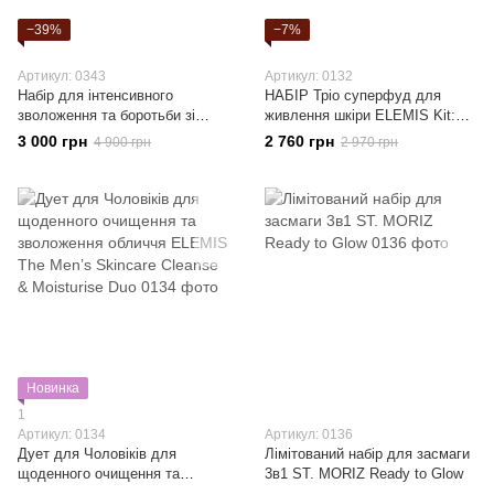
−39%
−7%
Артикул: 0343
Артикул: 0132
Набір для інтенсивного
НАБІР Тріо суперфуд для
зволоження та боротьби зі
живлення шкіри ELEMIS Kit:
зморшками PETER THOMAS
SUPERFOOD GIFT
3 000 грн
2 760 грн
4 900 грн
2 970 грн
ROTH FULL-SIZE PEPTIDE
COLLECTION
SKINJECTION™ 2-PIECE KIT
FACE & EYE KIT
Новинка
1
Артикул: 0134
Артикул: 0136
Дует для Чоловіків для
Лімітований набір для засмаги
щоденного очищення та
3в1 ST. MORIZ Ready to Glow
зволоження обличчя ELEMIS