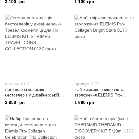
3 100 грн
1 100 грн
The Men’s Skincare Cleanse &
Moisturise Duo
Артикул: 0137
Артикул: 0173
Легендарна колекція
Набір зіркове очищення та
бестселерів у дизайнерській
зволоження ELEMIS Pro-
Тревел косметичці для Неї
Collagen Bright Stars
3 950 грн
1 660 грн
ELEMIS KIT: SHRIMPS
TRAVEL ICONS COLLECTION