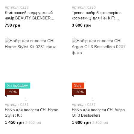
Артикул: 0223
Артикул: 0230
Лімітований подарунковий
Тревел набір бестселерів в
набір BEAUTY BLENDER
косметичці для Неї KIT:
Happily Blended After
TRAVEL SKIN HEROES FOR
790 грн
3 600 грн
HER ELEMIS
Хіт продажу
Sale
−50%
−30%
1
1
Артикул: 0231
Артикул: 0237
Набір для волосся CHI Home
Набір для волосся CHI Argan
Stylist Kit
Oil 3 Bestsellers
1 450 грн
1 600 грн
2 900 грн
2 300 грн