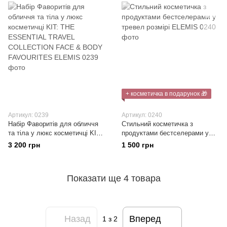
+ косметичка в подарунок 🎁
Артикул: 0239
Артикул: 0240
Набір Фаворитів для обличчя
Стильний косметичка з
та тіла у люкс косметичці KIT:
продуктами бестселерами у
THE ESSENTIAL TRAVEL
тревел розмірі ELEMIS
3 200 грн
1 500 грн
COLLECTION FACE & BODY
FAVOURITES ELEMIS
Показати ще 4 товара
Назад
Вперед
1
з 2