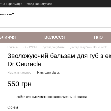
ктна інформація
Угода користувача
нити вам?
БЛИЧЧЯ
ВОЛОССЯ
ТІЛО
Головна
ОБЛИЧЧЯ
Догляд за губами
Догляд за губами Dr.Ceurecle
Зволожуючий бальзам для губ з 
Dr.Ceuracle
Немає в наявності
Написати відгук
550 грн
Увійти
для відображення накопичувальної знижки
%
Обʼєм