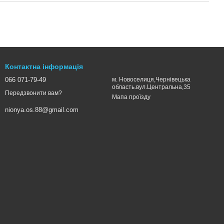
Контактна інформація
066 071-79-49
м. Новоселиця,Чернівецька
область.вул.Центральна,35
Передзвонити вам?
Мапа проїзду
nionya.os.88@gmail.com