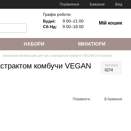
Порівняння
Бажання
Вхід
Графік роботи:
Будні:
9:00–21:00
Мій кошик
Сб-Нд:
9:00–18:00
НАБОРИ
МІНІАТЮРИ
Зволожуючий бальзам для губ з екстрактом комбучи VEGAN Dr.Ceuracle
екстрактом комбучи VEGAN
Артикул
0274
Порівняти
В бажання