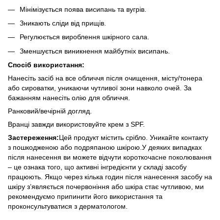
Мінімізується поява висипань та вугрів.
Зникають сліди від прищів.
Регулюється вироблення шкірного сала.
Зменшується виникнення майбутніх висипань.
Спосіб використання:
Нанесіть засіб на все обличчя після очищення, місту/тонера
або сироватки, уникаючи чутливої зони навколо очей. За
бажанням нанесіть олію для обличчя.
Ранковий/вечірній догляд.
Вранці завжди використовуйте крем з SPF.
Застереження:
Цей продукт містить срібло. Уникайте контакту
з пошкодженою або подряпаною шкірою.У деяких випадках
після нанесення ви можете відчути короткочасне поколювання
– це ознака того, що активні інгредієнти у складі засобу
працюють. Якщо через кілька годин після нанесення засобу на
шкіру з’являється почервоніння або шкіра стає чутливою, ми
рекомендуємо припинити його використання та
проконсультуватися з дерматологом.