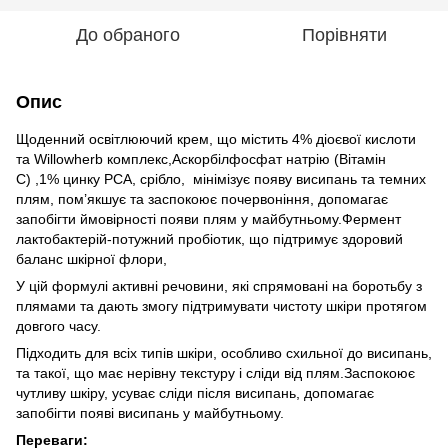
До обраного
Порівняти
Опис
Щоденний освітлюючий крем, що містить 4% діоєвої кислоти
та Willowherb комплекс,Аскорбілфосфат натрію (Вітамін
С) ,1% цинку PCA, срібло, мінімізує появу висипань та темних
плям, пом’якшує та заспокоює почервоніння, допомагає
запобігти ймовірності появи плям у майбутньому.Фермент
лактобактерій-потужний пробіотик, що підтримує здоровий
баланс шкірної флори,
У цій формулі активні речовини, які спрямовані на боротьбу з
плямами та дають змогу підтримувати чистоту шкіри протягом
довгого часу.
Підходить для всіх типів шкіри, особливо схильної до висипань,
та такої, що має нерівну текстуру і сліди від плям.Заспокоює
чутливу шкіру, усуває сліди після висипань, допомагає
запобігти появі висипань у майбутньому.
Переваги: