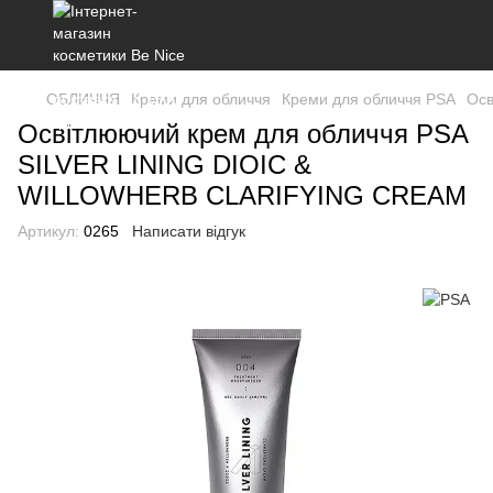
ОБЛИЧЧЯ
Креми для обличчя
Креми для обличчя PSA
Осв
Освітлюючий крем для обличчя PSA
SILVER LINING DIOIC &
WILLOWHERB CLARIFYING CREAM
Артикул:
0265
Написати відгук