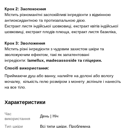
Крок 2: Заспокоєння
Містить різноманітні заспокійливі інгредієнти з відмінною
антиоксидантною та протизапальною дією.
Екстракт листя індійської шовковиці, екстракт квітів індійської
шовковиці, екстракт плодів плюща, екстракт листя базиліка,
Крок 3: Зволоження
Містить різні інгредієнти з чудовим захистом шкіри та
зволожуючим ефектом, такі як запатентовані
інгредієнти:
lamellux, madecassoside та гліцерин.
Спосіб використання:
Приймаючи душ або ванну, налийте на долоні або вологу
мочалку, кількість гелю розміром з монету ,вспіньте і нанесіть
на все тіло.
Характеристики
Час
День | Ніч
використання
Тип шкіри
Всі типи шкіри, Проблемна