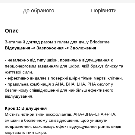
До обраного
Порівняти
Опис
3-етапний догляд разом з гелем для душу Brioderme
Відлущення -> Заспокоєння -> Зволоження
- незалежно від типу шкіри, правильне відлущування є
першочерговим завданням для шкіри, якій бракує блиску та
життєвої сили.
- ефективно видаляє з поверхні шкіри тільки мертві клітини.
- правильна комбінація з AHA, BHA, LHA, PHA кислот у
безпечному співвідношенні для найбільш ефективного
відлущування.
Крок 1: Відлущення
Містить чотири типи ексфоліантів, AHA+BHA+LHA +PHA,
змішані в безпечному співвідношенні, щоб уникнути
подразнення, максимізує ефект відлущування різних видів
мертвих клітин шкіри.