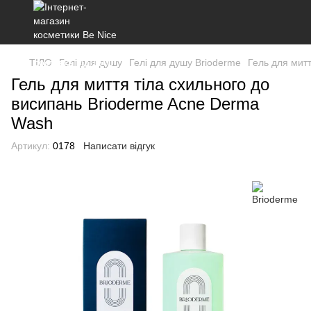
ТІЛО
Гелі для душу
Гелі для душу Brioderme
Гель для мит
Гель для миття тіла схильного до
висипань Brioderme Acne Derma
Wash
Артикул:
0178
Написати відгук