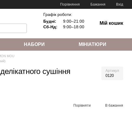
Порівняння
Бажання
Вхід
Графік роботи:
Будні:
9:00–21:00
Мій кошик
Сб-Нд:
9:00–18:00
НАБОРИ
МІНІАТЮРИ
 MON MOU
вий)
делікатного сушіння
Артикул
0120
Порівняти
В бажання