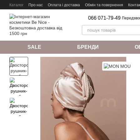
Перейти к основному контенту
Каталог
Про нас
Оплата і доставка
Обмін та повернення
Конта
066 071-79-49
Передзво
SALE
БРЕНДИ
О