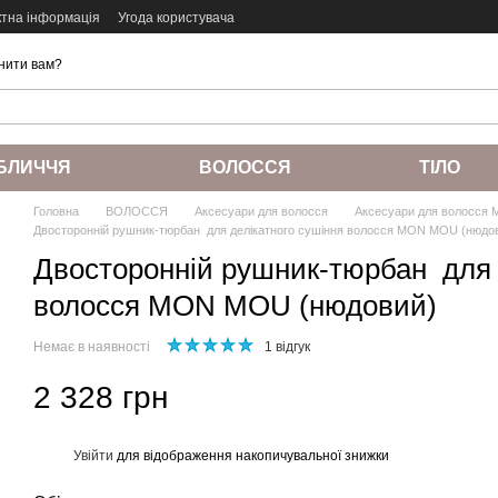
ктна інформація
Угода користувача
нити вам?
БЛИЧЧЯ
ВОЛОССЯ
ТІЛО
Головна
ВОЛОССЯ
Аксесуари для волосся
Аксесуари для волосся
Двосторонній рушник-тюрбан для делікатного сушіння волосся MON MOU (нюдо
Двосторонній рушник-тюрбан для 
волосся MON MOU (нюдовий)
Немає в наявності
1 відгук
2 328 грн
Увійти
для відображення накопичувальної знижки
%