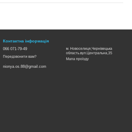
Контактна інформація
066 071-79-49
м. Новоселиця,Чернівецька
область.вул.Центральна,35
Передзвонити вам?
Мапа проїзду
nionya.os.88@gmail.com